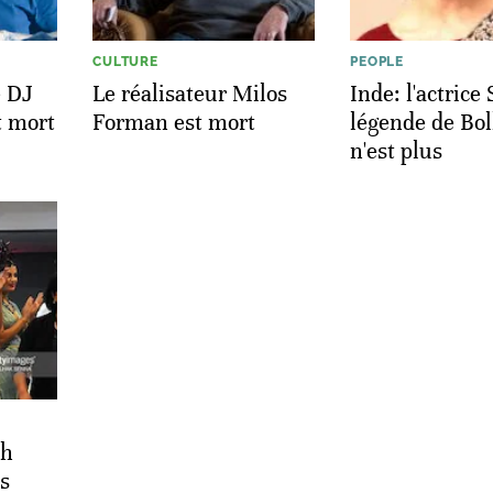
CULTURE
PEOPLE
e DJ
Le réalisateur Milos
Inde: l'actrice 
t mort
Forman est mort
légende de Bo
n'est plus
ah
us