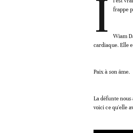
I
l est vr
frappe p
Wiam Dah
cardiaque. Elle 
Paix à son âme.
La défunte nous 
voici ce qu'elle av