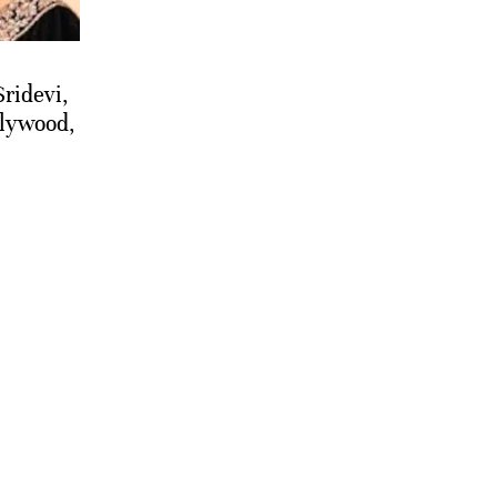
Sridevi,
llywood,