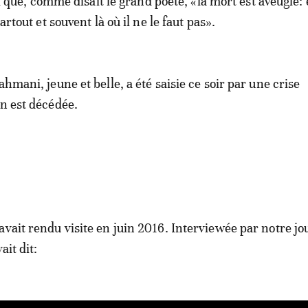
ai que, comme disait le grand poète, «la mort est aveugle: 
artout et souvent là où il ne le faut pas».
mani, jeune et belle, a été saisie ce soir par une crise
en est décédée.
avait rendu visite en juin 2016. Interviewée par notre jo
ait dit: