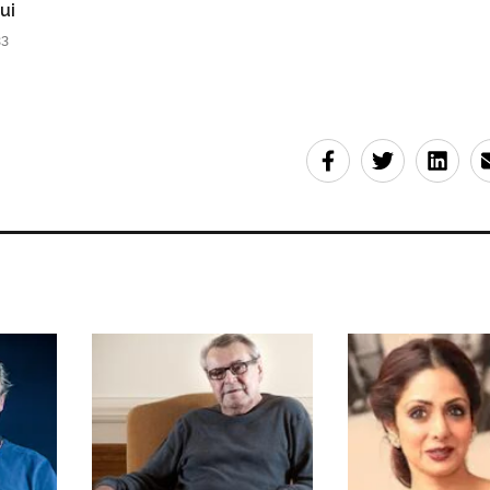
ui
33