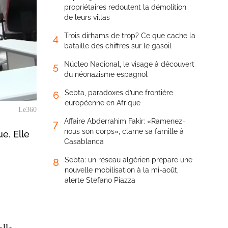
propriétaires redoutent la démolition
de leurs villas
Trois dirhams de trop? Ce que cache la
4
bataille des chiffres sur le gasoil
Núcleo Nacional, le visage à découvert
5
du néonazisme espagnol
Sebta, paradoxes d’une frontière
6
européenne en Afrique
Le360
Affaire Abderrahim Fakir: «Ramenez-
7
nous son corps», clame sa famille à
e. Elle
Casablanca
Sebta: un réseau algérien prépare une
8
nouvelle mobilisation à la mi-août,
alerte Stefano Piazza