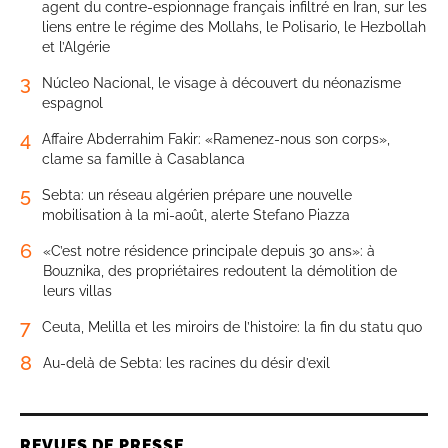
agent du contre-espionnage français infiltré en Iran, sur les
liens entre le régime des Mollahs, le Polisario, le Hezbollah
et l’Algérie
3
Núcleo Nacional, le visage à découvert du néonazisme
espagnol
4
Affaire Abderrahim Fakir: «Ramenez-nous son corps»,
clame sa famille à Casablanca
5
Sebta: un réseau algérien prépare une nouvelle
mobilisation à la mi-août, alerte Stefano Piazza
6
«C’est notre résidence principale depuis 30 ans»: à
Bouznika, des propriétaires redoutent la démolition de
leurs villas
7
Ceuta, Melilla et les miroirs de l’histoire: la fin du statu quo
8
Au-delà de Sebta: les racines du désir d’exil
REVUES DE PRESSE