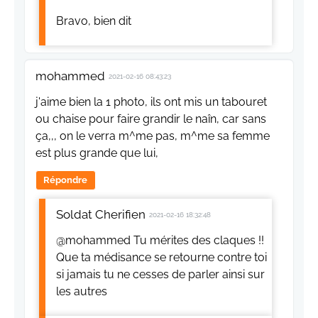
Bravo, bien dit
mohammed
2021-02-16 08:43:23
j'aime bien la 1 photo, ils ont mis un tabouret
ou chaise pour faire grandir le naîn, car sans
ça,,, on le verra m^me pas, m^me sa femme
est plus grande que lui,
Répondre
Soldat Cherifien
2021-02-16 18:32:48
@mohammed Tu mérites des claques !!
Que ta médisance se retourne contre toi
si jamais tu ne cesses de parler ainsi sur
les autres