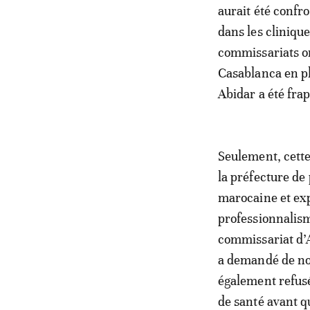
aurait été confr
dans les clinique
commissariats on
Casablanca en ple
Abidar a été frap
Seulement, cette
la préfecture de 
marocaine et exp
professionnalism
commissariat d’A
a demandé de nous
également refusé 
de santé avant q