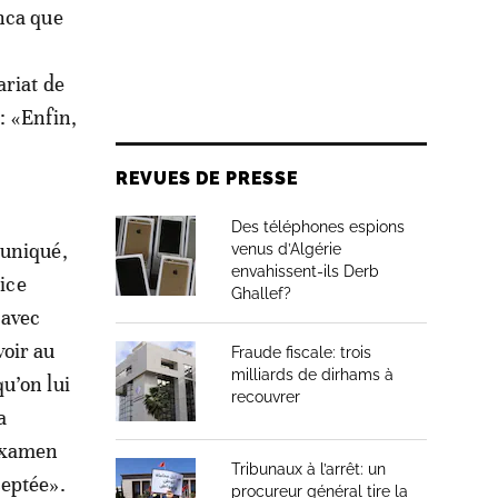
nca que
ariat de
 : «Enfin,
REVUES DE PRESSE
Des téléphones espions
muniqué,
venus d’Algérie
envahissent-ils Derb
rice
Ghallef?
 avec
voir au
Fraude fiscale: trois
milliards de dirhams à
u’on lui
recouvrer
a
’examen
Tribunaux à l’arrêt: un
ceptée».
procureur général tire la