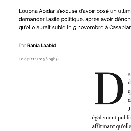
Loubna Abidar s’excuse d’avoir posé un ult
demander l’asile politique, après avoir dénon
qu’elle aurait subie le 5 novembre à Casabla
Par
Rania Laabid
Le 07/11/2015 à 09h34
D
a
d
q
d
J
également publié 
affirmant qu’ell