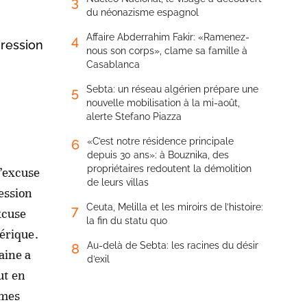
3
du néonazisme espagnol
Affaire Abderrahim Fakir: «Ramenez-
4
gression
nous son corps», clame sa famille à
Casablanca
Sebta: un réseau algérien prépare une
5
nouvelle mobilisation à la mi-août,
alerte Stefano Piazza
«C’est notre résidence principale
6
depuis 30 ans»: à Bouznika, des
propriétaires redoutent la démolition
s’excuse
de leurs villas
ression
Ceuta, Melilla et les miroirs de l’histoire:
7
xcuse
la fin du statu quo
térique.
Au-delà de Sebta: les racines du désir
8
aine a
d’exil
ut en
 mes