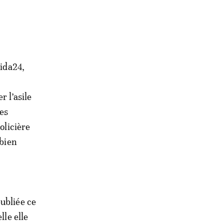
rida24,
 l’asile
les
olicière
 bien
ubliée ce
lle elle