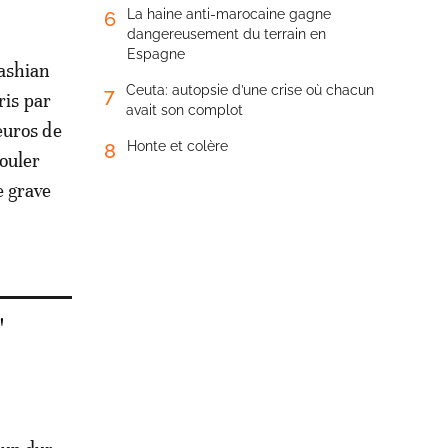
La haine anti-marocaine gagne
6
dangereusement du terrain en
Espagne
dashian
Ceuta: autopsie d’une crise où chacun
7
ris par
avait son complot
euros de
Honte et colère
8
couler
e grave
"