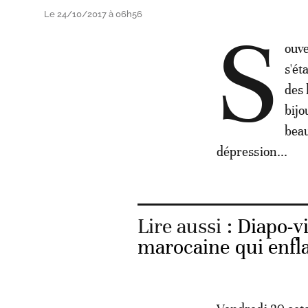
Le 24/10/2017 à 06h56
S
ouve
s'ét
des 
bijo
beau
dépression...
Lire aussi :
Diapo-v
marocaine qui enf