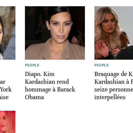
PEOPLE
PEOPLE
Diapo. Kim
Braquage de 
tar
Kardashian rend
Kardashian à P
York
hommage à Barack
seize personn
aise
Obama
interpellées