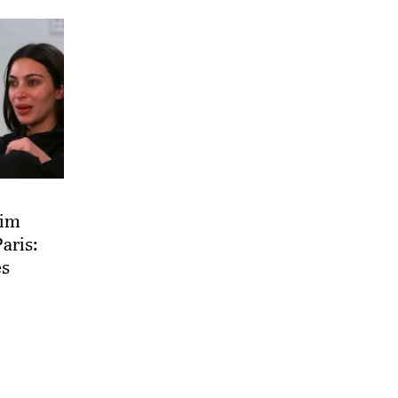
Kim
aris:
es