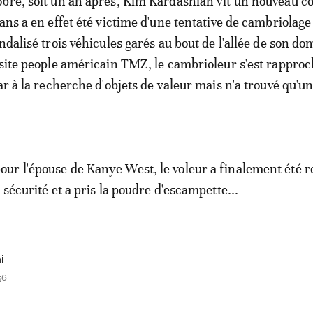
bre, soit un an après, Kim Kardashian vit un nouveau c
 ans a en effet été victime d'une tentative de cambriolage
nda­lisé trois véhi­cules garés au bout de l'allée de son dom
 site people américain TMZ, le cambrioleur s'est rappro
ar à la recherche d'objets de valeur mais n'a trouvé qu'u
r l'épouse de Kanye West, le voleur a finalement été r
 sécurité et a pris la poudre d'escampette...
i
56