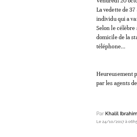
Vendredi 20 octo
La vedette de 37
indi­vidu qui a va
Selon le célèbre
domicile de la st
téléphone...
Heureusement pou
par les agents de
Par
Khalil Ibrahim
Le 24/10/2017 à 06h