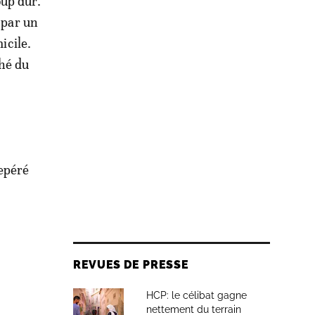
oup dur.
 par un
icile.
ché du
n
epéré
REVUES DE PRESSE
HCP: le célibat gagne
nettement du terrain