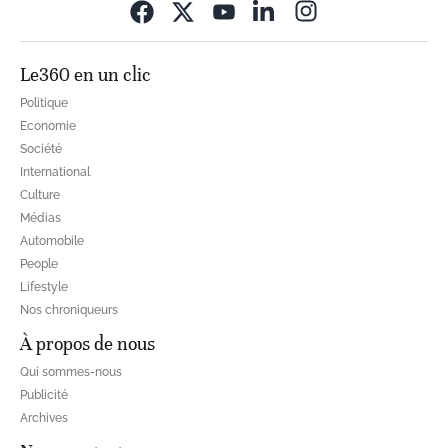
Opens in new wi
Le360 en un clic
Politique
Economie
Société
International
Culture
Médias
Automobile
People
Lifestyle
Nos chroniqueurs
À propos de nous
Qui sommes-nous
Publicité
Archives