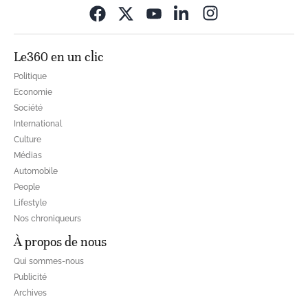
Opens in new wi
Le360 en un clic
Politique
Economie
Société
International
Culture
Médias
Automobile
People
Lifestyle
Nos chroniqueurs
À propos de nous
Qui sommes-nous
Publicité
Archives