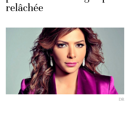
relâchée
DR