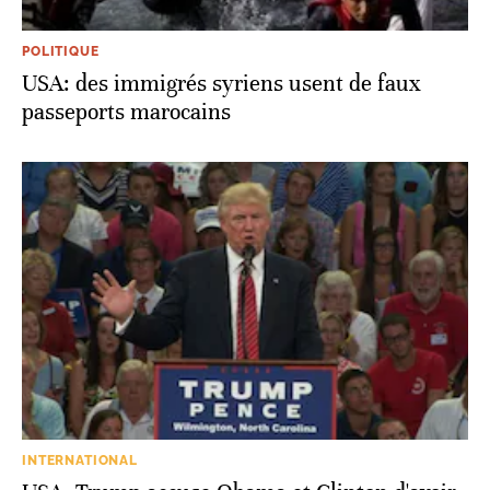
POLITIQUE
USA: des immigrés syriens usent de faux
passeports marocains
INTERNATIONAL