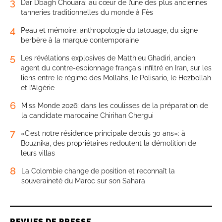
3
Dar Dbagh Chouara: au cœur de l’une des plus anciennes
tanneries traditionnelles du monde à Fès
4
Peau et mémoire: anthropologie du tatouage, du signe
berbère à la marque contemporaine
5
Les révélations explosives de Matthieu Ghadiri, ancien
agent du contre-espionnage français infiltré en Iran, sur les
liens entre le régime des Mollahs, le Polisario, le Hezbollah
et l’Algérie
6
Miss Monde 2026: dans les coulisses de la préparation de
la candidate marocaine Chirihan Chergui
7
«C’est notre résidence principale depuis 30 ans»: à
Bouznika, des propriétaires redoutent la démolition de
leurs villas
8
La Colombie change de position et reconnaît la
souveraineté du Maroc sur son Sahara
REVUES DE PRESSE