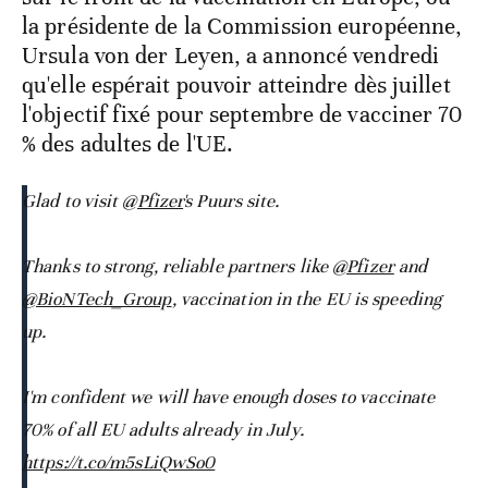
la présidente de la Commission européenne,
Ursula von der Leyen, a annoncé vendredi
qu'elle espérait pouvoir atteindre dès juillet
l'objectif fixé pour septembre de vacciner 70
% des adultes de l'UE.
Glad to visit
@Pfizer
's Puurs site.
Thanks to strong, reliable partners like
@Pfizer
and
@BioNTech_Group
, vaccination in the EU is speeding
up.
I'm confident we will have enough doses to vaccinate
70% of all EU adults already in July.
https://t.co/m5sLiQwSo0