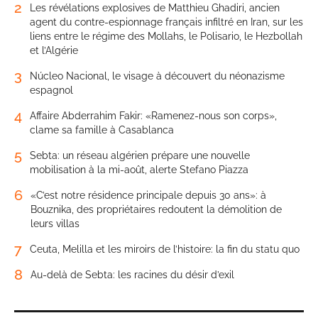
2
Les révélations explosives de Matthieu Ghadiri, ancien
agent du contre-espionnage français infiltré en Iran, sur les
liens entre le régime des Mollahs, le Polisario, le Hezbollah
et l’Algérie
3
Núcleo Nacional, le visage à découvert du néonazisme
espagnol
4
Affaire Abderrahim Fakir: «Ramenez-nous son corps»,
clame sa famille à Casablanca
5
Sebta: un réseau algérien prépare une nouvelle
mobilisation à la mi-août, alerte Stefano Piazza
6
«C’est notre résidence principale depuis 30 ans»: à
Bouznika, des propriétaires redoutent la démolition de
leurs villas
7
Ceuta, Melilla et les miroirs de l’histoire: la fin du statu quo
8
Au-delà de Sebta: les racines du désir d’exil