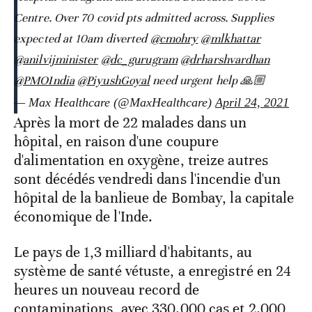
Centre. Over 70 covid pts admitted across. Supplies
expected at 10am diverted
@cmohry
@mlkhattar
@anilvijminister
@dc_gurugram
@drharshvardhan
@PMOIndia
@PiyushGoyal
need urgent help 🙏🏼
— Max Healthcare (@MaxHealthcare)
April 24, 2021
Après la mort de 22 malades dans un
hôpital, en raison d'une coupure
d'alimentation en oxygène, treize autres
sont décédés vendredi dans l'incendie d'un
hôpital de la banlieue de Bombay, la capitale
économique de l'Inde.
Le pays de 1,3 milliard d'habitants, au
système de santé vétuste, a enregistré en 24
heures un nouveau record de
contaminations, avec 330.000 cas et 2.000