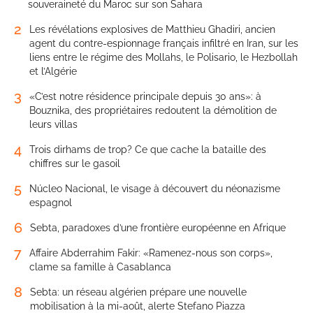
souveraineté du Maroc sur son Sahara
2
Les révélations explosives de Matthieu Ghadiri, ancien
agent du contre-espionnage français infiltré en Iran, sur les
liens entre le régime des Mollahs, le Polisario, le Hezbollah
et l’Algérie
3
«C’est notre résidence principale depuis 30 ans»: à
Bouznika, des propriétaires redoutent la démolition de
leurs villas
4
Trois dirhams de trop? Ce que cache la bataille des
chiffres sur le gasoil
5
Núcleo Nacional, le visage à découvert du néonazisme
espagnol
6
Sebta, paradoxes d’une frontière européenne en Afrique
7
Affaire Abderrahim Fakir: «Ramenez-nous son corps»,
clame sa famille à Casablanca
8
Sebta: un réseau algérien prépare une nouvelle
mobilisation à la mi-août, alerte Stefano Piazza