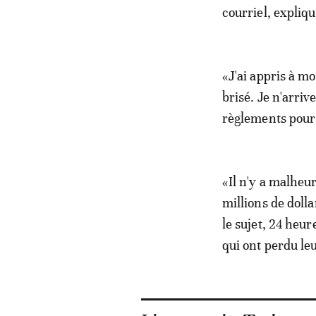
courriel, expliqu
«J'ai appris à mo
brisé. Je n'arriv
règlements pour 
«Il n'y a malheu
millions de doll
le sujet, 24 heu
qui ont perdu le