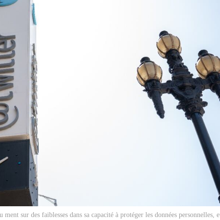
u ment sur des faiblesses dans sa capacité à protéger les données personnelles, e