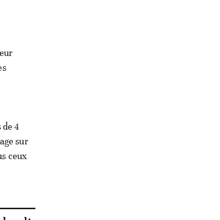
oeur
es
 de 4
sage sur
us ceux