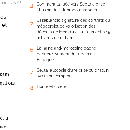
Osborne / AFP
Comment la ruée vers Sebta a brisé
4
l’illusion de l’Eldorado européen
ses
Casablanca: signature des contrats du
5
 et
mégaprojet de valorisation des
déchets de Médiouna, un tournant à 15
milliards de dirhams
La haine anti-marocaine gagne
6
dangereusement du terrain en
Espagne
Ceuta: autopsie d’une crise où chacun
7
ès un
avait son complot
qui ont
Honte et colère
8
e, a
par