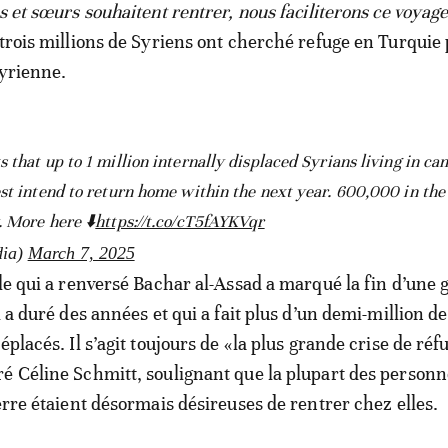
s et sœurs souhaitent rentrer, nous faciliterons ce voyag
 trois millions de Syriens ont cherché refuge en Turquie
syrienne.
 that up to 1 million internally displaced Syrians living in c
st intend to return home within the next year. 600,000 in the
. More here ⬇️
https://t.co/cT5fAYKVqr
ia)
March 7, 2025
lle qui a renversé Bachar al-Assad a marqué la fin d’une 
i a duré des années et qui a fait plus d’un demi-million d
éplacés. Il s’agit toujours de «la plus grande crise de réf
é Céline Schmitt, soulignant que la plupart des personn
erre étaient désormais désireuses de rentrer chez elles.