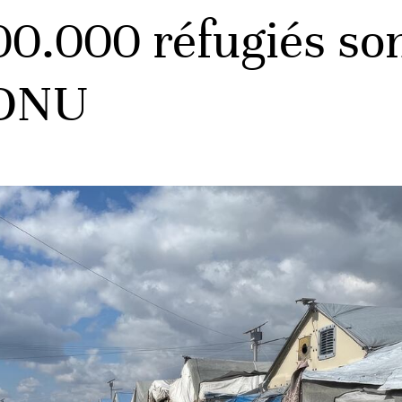
00.000 réfugiés so
’ONU