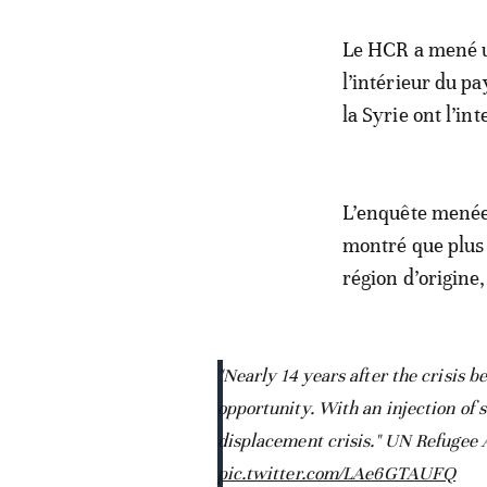
Le HCR a mené u
l’intérieur du pa
la Syrie ont l’in
L’enquête menée
montré que plus 
région d’origine
"Nearly 14 years after the crisis b
opportunity. With an injection of 
displacement crisis." UN Refugee 
pic.twitter.com/LAe6GTAUFQ