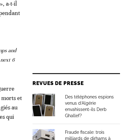
e
», a-t-il
 pendant
amps and
 next 6
REVUES DE PRESSE
guerre
e morts et
Des téléphones espions
venus d’Algérie
ugiés au
envahissent-ils Derb
es qui
Ghallef?
Fraude fiscale: trois
milliards de dirhams à