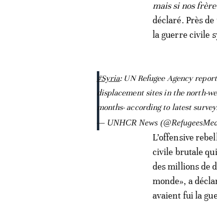
mais si nos frère
déclaré. Près de
la guerre civile 
#Syria
: UN Refugee Agency reports
displacement sites in the north-we
months- according to latest survey
— UNHCR News (@RefugeesMed
L’offensive rebe
civile brutale qu
des millions de d
monde», a déclar
avaient fui la gu