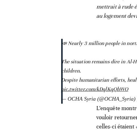
mettrait à rude é
au logement devr
📣 Nearly 3 million people in nort
The situation remains dire in Al-
children.
Despite humanitarian efforts, heal
pic.twitter.com/kDqlKqQhWO
— OCHA Syria (@OCHA_Syria)
L’enquête montre
vouloir retourne
celles-ci étaient 