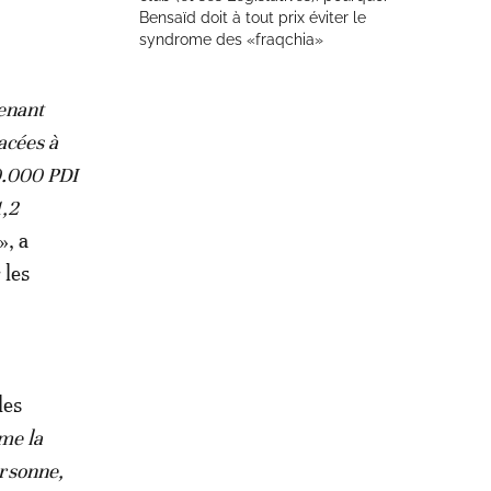
Bensaïd doit à tout prix éviter le
syndrome des «fraqchia»
enant
acées à
0.000 PDI
1,2
», a
 les
les
e la
ersonne,