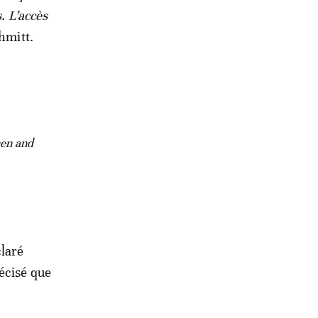
. L’accès
hmitt.
men and
claré
écisé que