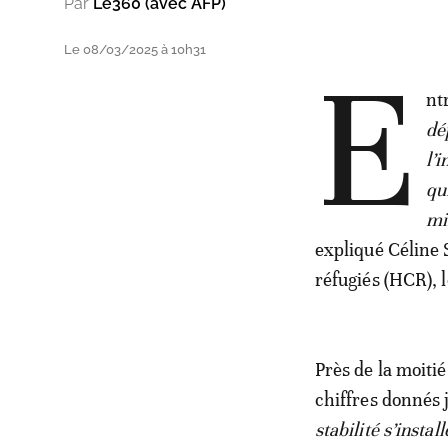
Par
Le360 (avec AFP)
Le 08/03/2025 à 10h31
E
nt
dé
l’
qu
mi
expliqué Céline 
réfugiés (HCR), 
Près de la moitié
chiffres donnés 
stabilité s’insta