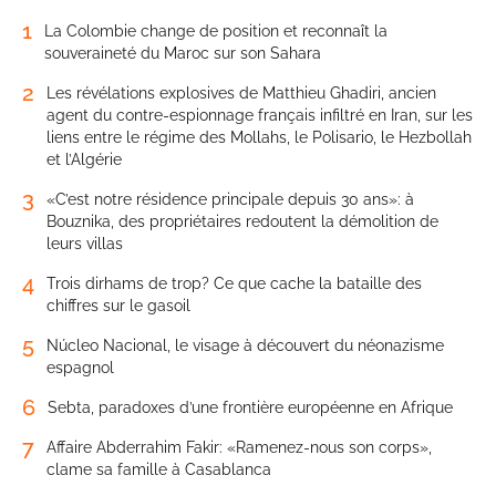
1
La Colombie change de position et reconnaît la
souveraineté du Maroc sur son Sahara
2
Les révélations explosives de Matthieu Ghadiri, ancien
agent du contre-espionnage français infiltré en Iran, sur les
liens entre le régime des Mollahs, le Polisario, le Hezbollah
et l’Algérie
3
«C’est notre résidence principale depuis 30 ans»: à
Bouznika, des propriétaires redoutent la démolition de
leurs villas
4
Trois dirhams de trop? Ce que cache la bataille des
chiffres sur le gasoil
5
Núcleo Nacional, le visage à découvert du néonazisme
espagnol
6
Sebta, paradoxes d’une frontière européenne en Afrique
7
Affaire Abderrahim Fakir: «Ramenez-nous son corps»,
clame sa famille à Casablanca