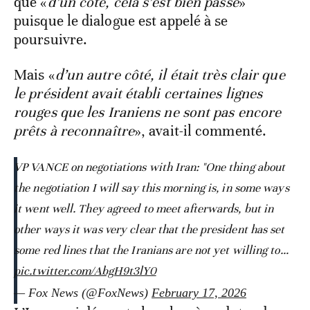
que «
d’un côté, cela s’est bien passé
»
puisque le dialogue est appelé à se
poursuivre.
Mais «
d’un autre côté, il était très clair que
le président avait établi certaines lignes
rouges que les Iraniens ne sont pas encore
prêts à reconnaître
», avait-il commenté.
VP VANCE on negotiations with Iran: "One thing about
the negotiation I will say this morning is, in some ways
it went well. They agreed to meet afterwards, but in
other ways it was very clear that the president has set
some red lines that the Iranians are not yet willing to…
pic.twitter.com/AbgH9t3lY0
— Fox News (@FoxNews)
February 17, 2026