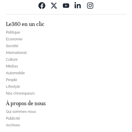
Opens in new wi
Le360 en un clic
Politique
Economie
Société
International
Culture
Médias
Automobile
People
Lifestyle
Nos chroniqueurs
À propos de nous
Qui sommes-nous
Publicité
Archives