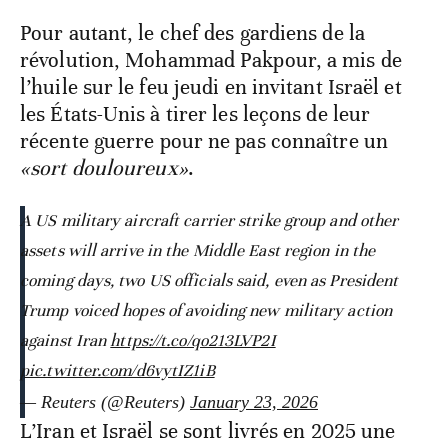
Pour autant, le chef des gardiens de la
révolution, Mohammad Pakpour, a mis de
l’huile sur le feu jeudi en invitant Israël et
les États-Unis à tirer les leçons de leur
récente guerre pour ne pas connaître un
«sort douloureux»
.
A US military aircraft carrier strike group and other
assets will arrive in the Middle East region in the
coming days, two US officials said, even as President
Trump voiced hopes of avoiding new military action
against Iran
https://t.co/qo213LVP2I
pic.twitter.com/d6vytIZ1iB
— Reuters (@Reuters)
January 23, 2026
L’Iran et Israël se sont livrés en 2025 une