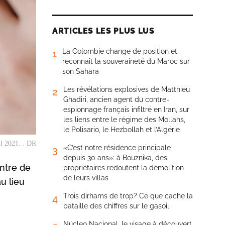
ARTICLES LES PLUS LUS
La Colombie change de position et
1
reconnaît la souveraineté du Maroc sur
son Sahara
Les révélations explosives de Matthieu
2
Ghadiri, ancien agent du contre-
espionnage français infiltré en Iran, sur
les liens entre le régime des Mollahs,
le Polisario, le Hezbollah et l’Algérie
il 2021. . DR
«C’est notre résidence principale
3
depuis 30 ans»: à Bouznika, des
entre de
propriétaires redoutent la démolition
de leurs villas
u lieu
Trois dirhams de trop? Ce que cache la
4
bataille des chiffres sur le gasoil
Núcleo Nacional, le visage à découvert