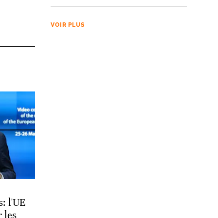
VOIR PLUS
: l'UE
 les