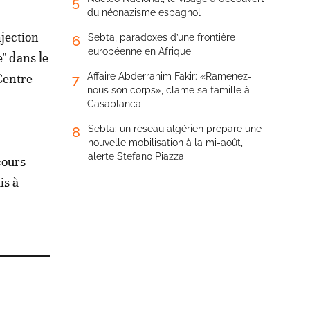
5
du néonazisme espagnol
jection
Sebta, paradoxes d’une frontière
6
européenne en Afrique
" dans le
Centre
Affaire Abderrahim Fakir: «Ramenez-
7
nous son corps», clame sa famille à
Casablanca
Sebta: un réseau algérien prépare une
8
nouvelle mobilisation à la mi-août,
alerte Stefano Piazza
cours
is à