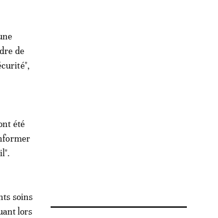
 une
adre de
curité",
ont été
informer
l".
nts soins
ant lors