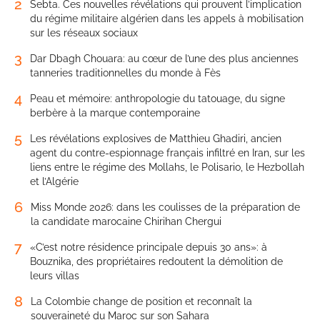
2
Sebta. Ces nouvelles révélations qui prouvent l’implication
du régime militaire algérien dans les appels à mobilisation
sur les réseaux sociaux
3
Dar Dbagh Chouara: au cœur de l’une des plus anciennes
tanneries traditionnelles du monde à Fès
4
Peau et mémoire: anthropologie du tatouage, du signe
berbère à la marque contemporaine
5
Les révélations explosives de Matthieu Ghadiri, ancien
agent du contre-espionnage français infiltré en Iran, sur les
liens entre le régime des Mollahs, le Polisario, le Hezbollah
et l’Algérie
6
Miss Monde 2026: dans les coulisses de la préparation de
la candidate marocaine Chirihan Chergui
7
«C’est notre résidence principale depuis 30 ans»: à
Bouznika, des propriétaires redoutent la démolition de
leurs villas
8
La Colombie change de position et reconnaît la
souveraineté du Maroc sur son Sahara