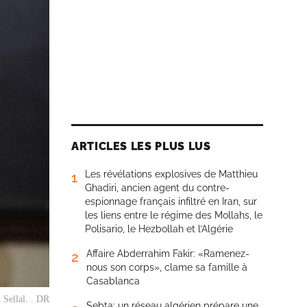
ARTICLES LES PLUS LUS
Les révélations explosives de Matthieu
1
Ghadiri, ancien agent du contre-
espionnage français infiltré en Iran, sur
les liens entre le régime des Mollahs, le
Polisario, le Hezbollah et l’Algérie
Affaire Abderrahim Fakir: «Ramenez-
2
nous son corps», clame sa famille à
Casablanca
 Sellal. . DR
Sebta: un réseau algérien prépare une