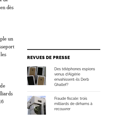
ien dès
mple un
sseport
 les
REVUES DE PRESSE
Des téléphones espions
venus d’Algérie
envahissent-ils Derb
Ghallef?
 de
lliards
Fraude fiscale: trois
16
milliards de dirhams à
recouvrer