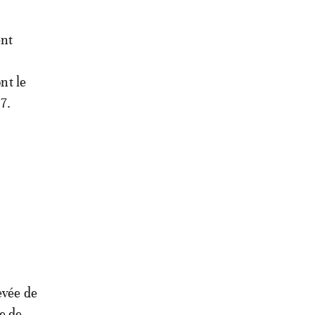
ent
nt le
17.
evée de
e de