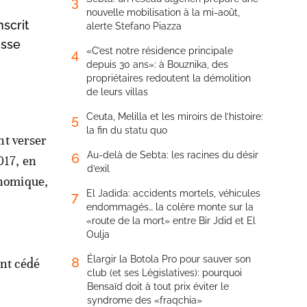
3
nouvelle mobilisation à la mi-août,
scrit
alerte Stefano Piazza
esse
«C’est notre résidence principale
4
depuis 30 ans»: à Bouznika, des
propriétaires redoutent la démolition
de leurs villas
Ceuta, Melilla et les miroirs de l’histoire:
5
la fin du statu quo
nt verser
Au-delà de Sebta: les racines du désir
6
017, en
d’exil
conomique,
El Jadida: accidents mortels, véhicules
7
endommagés… la colère monte sur la
«route de la mort» entre Bir Jdid et El
Oulja
Élargir la Botola Pro pour sauver son
8
ent cédé
club (et ses Législatives): pourquoi
Bensaïd doit à tout prix éviter le
syndrome des «fraqchia»