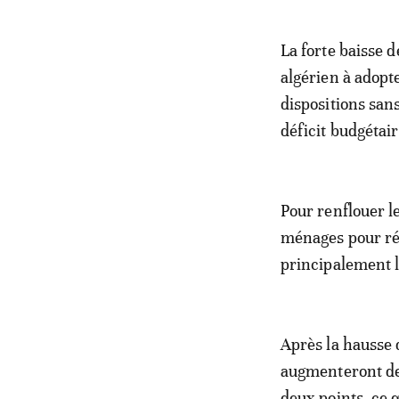
La forte baisse 
algérien à adopt
dispositions sans
déficit budgétair
Pour renflouer le
ménages pour rév
principalement l
Après la hausse 
augmenteront de 
deux points, ce 