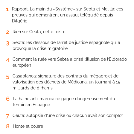
1
Rapport. La main du «Système» sur Sebta et Melilla: ces
preuves qui démontrent un assaut téléguidé depuis
l’Algérie
2
Rien sur Ceuta, cette fois-ci
3
Sebta: les dessous de l’arrêt de justice espagnole qui a
provoqué la crise migratoire
4
Comment la ruée vers Sebta a brisé l’illusion de l’Eldorado
européen
5
Casablanca: signature des contrats du mégaprojet de
valorisation des déchets de Médiouna, un tournant à 15
milliards de dirhams
6
La haine anti-marocaine gagne dangereusement du
terrain en Espagne
7
Ceuta: autopsie d’une crise où chacun avait son complot
8
Honte et colère