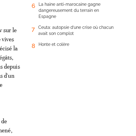
La haine anti-marocaine gagne
6
dangereusement du terrain en
Espagne
Ceuta: autopsie d’une crise où chacun
7
v sur le
avait son complot
e vives
Honte et colère
8
écisé la
égâts,
és depuis
s d'un
de
s de
amené,