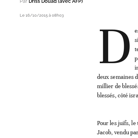
Par
Driss Douad (avec AFP)
Le 16/10/2015 à 08h03
D
e
s
t
p
i
deux semaines da
millier de blessé
blessés, côté isr
Pour les juifs, l
Jacob, vendu par