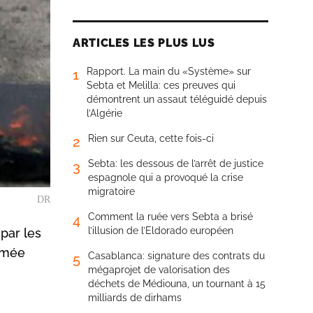
ARTICLES LES PLUS LUS
Rapport. La main du «Système» sur
1
Sebta et Melilla: ces preuves qui
démontrent un assaut téléguidé depuis
l’Algérie
Rien sur Ceuta, cette fois-ci
2
Sebta: les dessous de l’arrêt de justice
3
espagnole qui a provoqué la crise
migratoire
DR
Comment la ruée vers Sebta a brisé
4
l’illusion de l’Eldorado européen
par les
armée
Casablanca: signature des contrats du
5
mégaprojet de valorisation des
déchets de Médiouna, un tournant à 15
milliards de dirhams