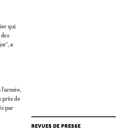
ier qui
 des
or", a
 l'armée,
s près de
és par
REVUES DE PRESSE