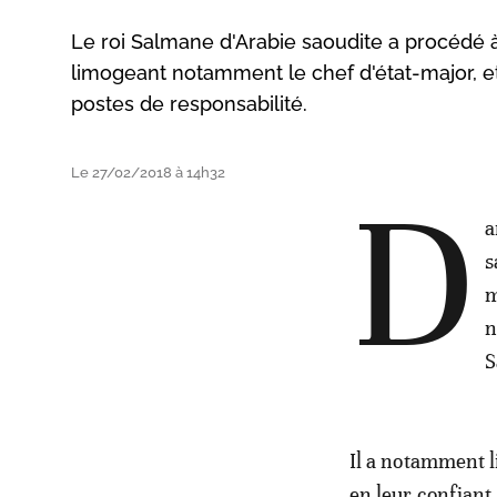
Le roi Salmane d'Arabie saoudite a procédé à
limogeant notamment le chef d'état-major, 
postes de responsabilité.
Le 27/02/2018 à 14h32
D
a
s
m
n
S
Il a notamment l
en leur confia