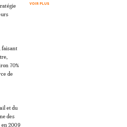
VOIR PLUS
tratégie
eurs
 faisant
tre,
viron 70%
rce de
il et du
une des
e en 2009