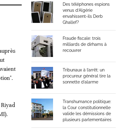
Des téléphones espions
venus d’Algérie
envahissent-ils Derb
Ghallef?
Fraude fiscale: trois
milliards de dirhams à
 auprès
recouvrer
ut
avaient
Tribunaux à l’arrêt: un
procureur général tire la
tion".
sonnette d’alarme
Transhumance politique:
à Riyad
la Cour constitutionnelle
MI).
valide les démissions de
plusieurs parlementaires