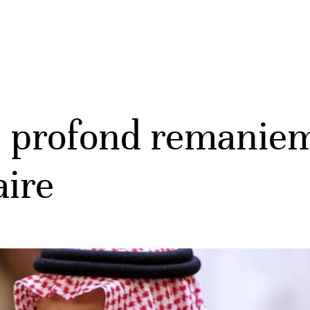
: profond remaniem
aire