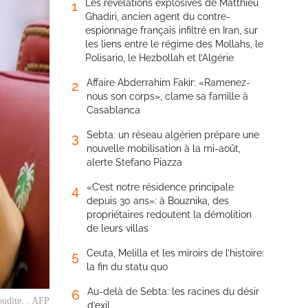
Les révélations explosives de Matthieu
1
Ghadiri, ancien agent du contre-
espionnage français infiltré en Iran, sur
les liens entre le régime des Mollahs, le
Polisario, le Hezbollah et l’Algérie
Affaire Abderrahim Fakir: «Ramenez-
2
nous son corps», clame sa famille à
Casablanca
Sebta: un réseau algérien prépare une
3
nouvelle mobilisation à la mi-août,
alerte Stefano Piazza
«C’est notre résidence principale
4
depuis 30 ans»: à Bouznika, des
propriétaires redoutent la démolition
de leurs villas
Ceuta, Melilla et les miroirs de l’histoire:
5
la fin du statu quo
Au-delà de Sebta: les racines du désir
6
oudite. . AFP
d’exil