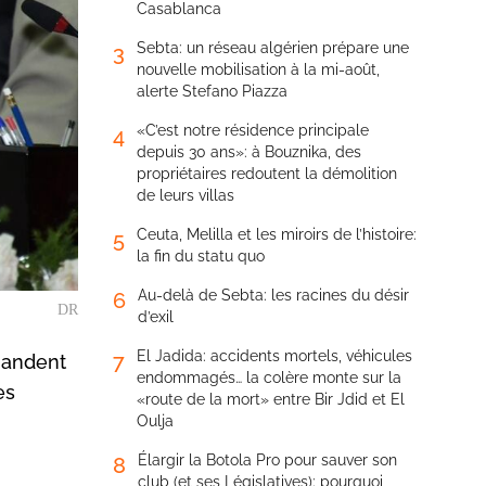
Casablanca
Sebta: un réseau algérien prépare une
3
nouvelle mobilisation à la mi-août,
alerte Stefano Piazza
«C’est notre résidence principale
4
depuis 30 ans»: à Bouznika, des
propriétaires redoutent la démolition
de leurs villas
Ceuta, Melilla et les miroirs de l’histoire:
5
la fin du statu quo
Au-delà de Sebta: les racines du désir
6
DR
d’exil
El Jadida: accidents mortels, véhicules
7
mandent
endommagés… la colère monte sur la
es
«route de la mort» entre Bir Jdid et El
Oulja
Élargir la Botola Pro pour sauver son
8
club (et ses Législatives): pourquoi