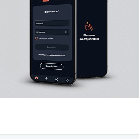
logue. Afin d'améliorer la qualité des échanges sous nos articles, a
sulter nos règles d’utilisation.