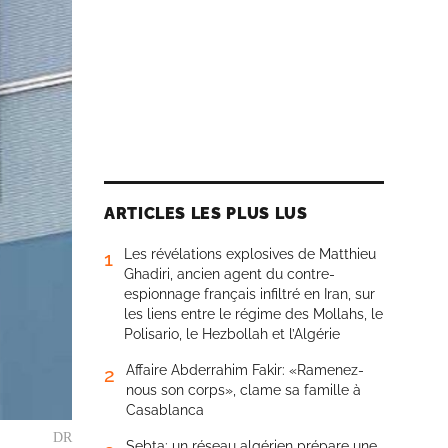
ARTICLES LES PLUS LUS
Les révélations explosives de Matthieu
1
Ghadiri, ancien agent du contre-
espionnage français infiltré en Iran, sur
les liens entre le régime des Mollahs, le
Polisario, le Hezbollah et l’Algérie
Affaire Abderrahim Fakir: «Ramenez-
2
nous son corps», clame sa famille à
Casablanca
DR
Sebta: un réseau algérien prépare une