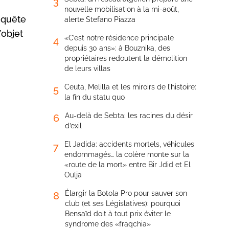
3
nouvelle mobilisation à la mi-août,
nquête
alerte Stefano Piazza
’objet
«C’est notre résidence principale
4
depuis 30 ans»: à Bouznika, des
propriétaires redoutent la démolition
de leurs villas
Ceuta, Melilla et les miroirs de l’histoire:
5
la fin du statu quo
Au-delà de Sebta: les racines du désir
6
d’exil
El Jadida: accidents mortels, véhicules
7
endommagés… la colère monte sur la
«route de la mort» entre Bir Jdid et El
Oulja
Élargir la Botola Pro pour sauver son
8
club (et ses Législatives): pourquoi
Bensaïd doit à tout prix éviter le
syndrome des «fraqchia»