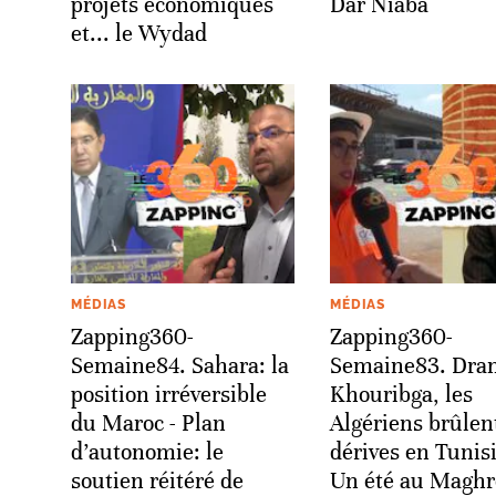
projets économiques
Dar Niaba
et... le Wydad
MÉDIAS
MÉDIAS
Zapping360-
Zapping360-
Semaine84. Sahara: la
Semaine83. Dra
position irréversible
Khouribga, les
du Maroc - Plan
Algériens brûlen
d’autonomie: le
dérives en Tunisi
soutien réitéré de
Un été au Maghr