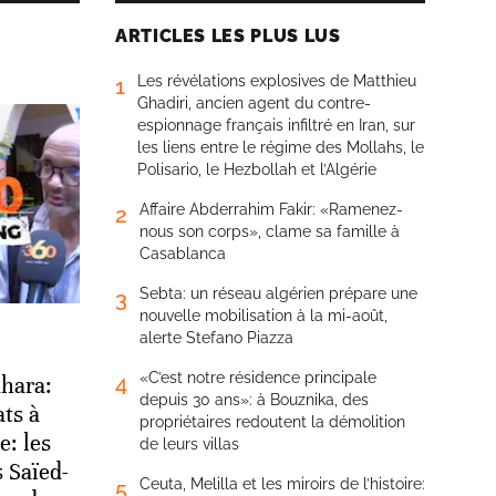
ARTICLES LES PLUS LUS
Les révélations explosives de Matthieu
1
Ghadiri, ancien agent du contre-
espionnage français infiltré en Iran, sur
les liens entre le régime des Mollahs, le
Polisario, le Hezbollah et l’Algérie
Affaire Abderrahim Fakir: «Ramenez-
2
nous son corps», clame sa famille à
Casablanca
Sebta: un réseau algérien prépare une
3
nouvelle mobilisation à la mi-août,
alerte Stefano Piazza
«C’est notre résidence principale
4
hara:
depuis 30 ans»: à Bouznika, des
ats à
propriétaires redoutent la démolition
e: les
de leurs villas
s Saïed-
Ceuta, Melilla et les miroirs de l’histoire:
5