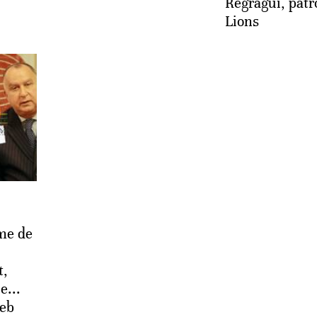
Regragui, patr
Lions
me de
t,
e...
eb