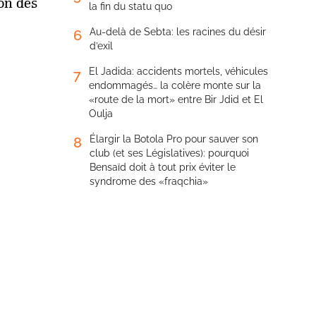
on des
la fin du statu quo
Au-delà de Sebta: les racines du désir
6
d’exil
El Jadida: accidents mortels, véhicules
7
endommagés… la colère monte sur la
«route de la mort» entre Bir Jdid et El
Oulja
Élargir la Botola Pro pour sauver son
8
club (et ses Législatives): pourquoi
Bensaïd doit à tout prix éviter le
syndrome des «fraqchia»