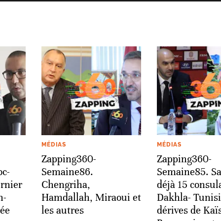
MÉDIAS
MÉDIAS
Zapping360-
Zapping360-
c-
Semaine86.
Semaine85. Sa
rnier
Chengriha,
déjà 15 consul
h-
Hamdallah, Miraoui et
Dakhla- Tunisi
ée
les autres
dérives de Kaï