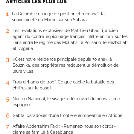
ARTICLES LES PLUS LUS
1
La Colombie change de position et reconnaît la
souveraineté du Maroc sur son Sahara
2
Les révélations explosives de Matthieu Ghadiri, ancien
agent du contre-espionnage français infiltré en Iran, sur les
liens entre le régime des Mollahs, le Polisario, le Hezbollah
et l’Algérie
3
«C’est notre résidence principale depuis 30 ans»: à
Bouznika, des propriétaires redoutent la démolition de
leurs villas
4
Trois dirhams de trop? Ce que cache la bataille des
chiffres sur le gasoil
5
Núcleo Nacional, le visage à découvert du néonazisme
espagnol
6
Sebta, paradoxes d’une frontière européenne en Afrique
7
Affaire Abderrahim Fakir: «Ramenez-nous son corps»,
clame sa famille à Casablanca