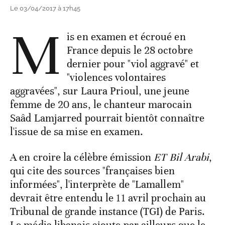
Le 03/04/2017 à 17h45
M
is en examen et écroué en
France depuis le 28 octobre
dernier pour "viol aggravé" et
"violences volontaires
aggravées", sur Laura Prioul, une jeune
femme de 20 ans, le chanteur marocain
Saâd Lamjarred pourrait bientôt connaître
l'issue de sa mise en examen.
A en croire la célèbre émission
ET Bil Arabi
,
qui cite des sources "françaises bien
informées", l'interprète de "Lamallem"
devrait être entendu le 11 avril prochain au
Tribunal de grande instance (TGI) de Paris.
Le média libanais ajoute par ailleurs que le