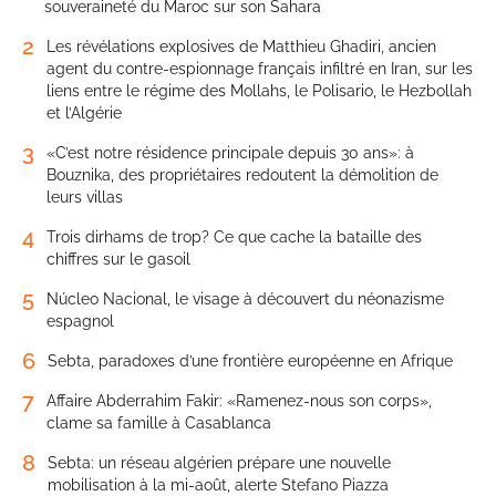
souveraineté du Maroc sur son Sahara
2
Les révélations explosives de Matthieu Ghadiri, ancien
agent du contre-espionnage français infiltré en Iran, sur les
liens entre le régime des Mollahs, le Polisario, le Hezbollah
et l’Algérie
3
«C’est notre résidence principale depuis 30 ans»: à
Bouznika, des propriétaires redoutent la démolition de
leurs villas
4
Trois dirhams de trop? Ce que cache la bataille des
chiffres sur le gasoil
5
Núcleo Nacional, le visage à découvert du néonazisme
espagnol
6
Sebta, paradoxes d’une frontière européenne en Afrique
7
Affaire Abderrahim Fakir: «Ramenez-nous son corps»,
clame sa famille à Casablanca
8
Sebta: un réseau algérien prépare une nouvelle
mobilisation à la mi-août, alerte Stefano Piazza