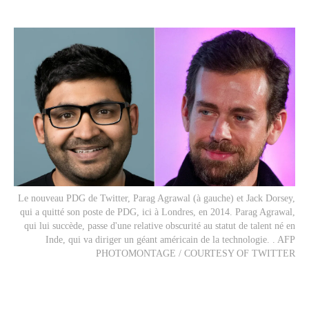
Le nouveau PDG de Twitter, Parag Agrawal (à gauche) et Jack Dorsey,
qui a quitté son poste de PDG, ici à Londres, en 2014. Parag Agrawal,
qui lui succède, passe d'une relative obscurité au statut de talent né en
Inde, qui va diriger un géant américain de la technologie. . AFP
PHOTOMONTAGE / COURTESY OF TWITTER