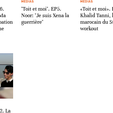
MÉDIAS
MÉDIAS
6.
"Toit et moi". EP5.
«Toit et moi».
«Ma
Noor: "Je suis Xena la
Khalid Tanni, l
bation
guerrière"
marocain du S
ne
workout
2. La