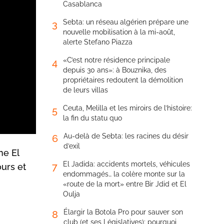
Casablanca
Sebta: un réseau algérien prépare une
3
nouvelle mobilisation à la mi-août,
alerte Stefano Piazza
«C’est notre résidence principale
4
depuis 30 ans»: à Bouznika, des
propriétaires redoutent la démolition
de leurs villas
Ceuta, Melilla et les miroirs de l’histoire:
5
la fin du statu quo
Au-delà de Sebta: les racines du désir
6
d’exil
ne El
El Jadida: accidents mortels, véhicules
7
urs et
endommagés… la colère monte sur la
«route de la mort» entre Bir Jdid et El
Oulja
Élargir la Botola Pro pour sauver son
8
club (et ses Législatives): pourquoi