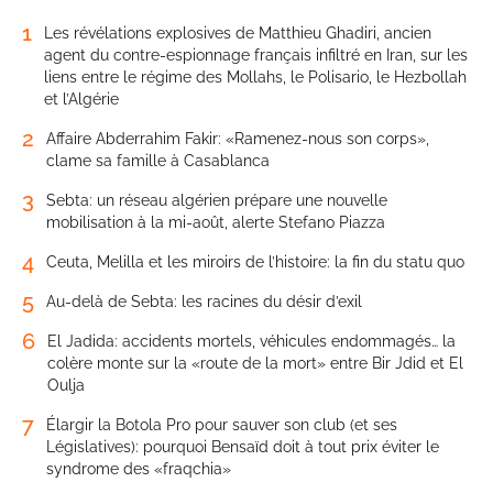
1
Les révélations explosives de Matthieu Ghadiri, ancien
agent du contre-espionnage français infiltré en Iran, sur les
liens entre le régime des Mollahs, le Polisario, le Hezbollah
et l’Algérie
2
Affaire Abderrahim Fakir: «Ramenez-nous son corps»,
clame sa famille à Casablanca
3
Sebta: un réseau algérien prépare une nouvelle
mobilisation à la mi-août, alerte Stefano Piazza
4
Ceuta, Melilla et les miroirs de l’histoire: la fin du statu quo
5
Au-delà de Sebta: les racines du désir d’exil
6
El Jadida: accidents mortels, véhicules endommagés… la
colère monte sur la «route de la mort» entre Bir Jdid et El
Oulja
7
Élargir la Botola Pro pour sauver son club (et ses
Législatives): pourquoi Bensaïd doit à tout prix éviter le
syndrome des «fraqchia»