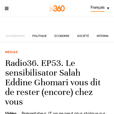
Français
▾
Actuellement
POLITIQUE
ECONOMIE
SOCIÉTÉ
INTERNATIO
MÉDIAS
Radio36. EP53. Le
sensibilisator Salah
Eddine Ghomari vous dit
de rester (encore) chez
vous
Vidéo
Présentateur JT on ne peut plus stoïque sur