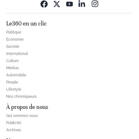
Opens in new wi
Le360 en un clic
Politique
Economie
Société
International
Culture
Médias
Automobile
People
Lifestyle
Nos chroniqueurs
À propos de nous
Qui sommes-nous
Publicité
Archives