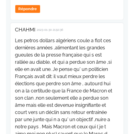
Répondre
CHAHMI
2023-01-30 21:50:36
Les petros dollars algériens coule a flot ces
dernières années ,alimentant les grandes
gueules de la presse française qui s est
ralliée au diable, et qui a perdue son âme ,si
elle en avait une. Je pense qu' un politicien
Français avait dit: il vaut mieux perdre les
élections que perdre son âme , autourd hui
on a la certitude que la France de Macron et
son clan ,non seulement elle a perdue son
âme mais elle est devenue insignifiante et
court vers un déclin sans retour entrainée
par une junte qui n a qu' un objectif ,nuire a
notre pays . Mais Macron et ceux qui ( je t
aime moi non plus) savent que le Maroc d