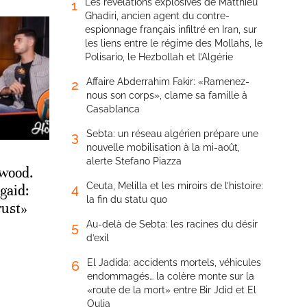
Les révélations explosives de Matthieu
1
Ghadiri, ancien agent du contre-
espionnage français infiltré en Iran, sur
les liens entre le régime des Mollahs, le
Polisario, le Hezbollah et l’Algérie
Affaire Abderrahim Fakir: «Ramenez-
2
nous son corps», clame sa famille à
Casablanca
Sebta: un réseau algérien prépare une
3
nouvelle mobilisation à la mi-août,
alerte Stefano Piazza
wood.
Ceuta, Melilla et les miroirs de l’histoire:
4
gaid:
la fin du statu quo
rust»
Au-delà de Sebta: les racines du désir
5
d’exil
El Jadida: accidents mortels, véhicules
6
endommagés… la colère monte sur la
«route de la mort» entre Bir Jdid et El
Oulja