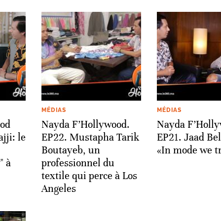
MÉDIAS
MÉDIAS
ood
Nayda F’Hollywood.
Nayda F’Holly
ji: le
EP22. Mustapha Tarik
EP21. Jaad Bel
Boutayeb, un
«In mode we t
" à
professionnel du
textile qui perce à Los
Angeles