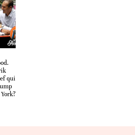
od.
rik
ef qui
Trump
 York?