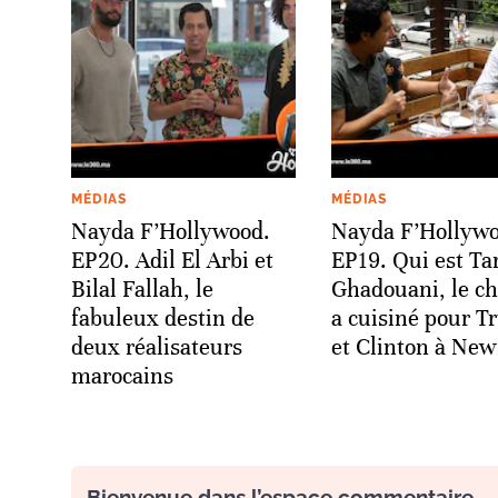
MÉDIAS
MÉDIAS
Nayda F’Hollywood.
Nayda F’Hollywo
EP20. Adil El Arbi et
EP19. Qui est Ta
Bilal Fallah, le
Ghadouani, le ch
fabuleux destin de
a cuisiné pour 
deux réalisateurs
et Clinton à New
marocains
Bienvenue dans l’espace commentaire