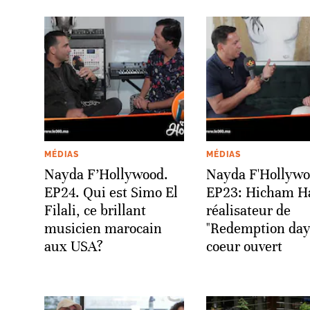
MÉDIAS
MÉDIAS
Nayda F’Hollywood.
Nayda F'Hollyw
EP24. Qui est Simo El
EP23: Hicham Haj
Filali, ce brillant
réalisateur de
musicien marocain
"Redemption day
aux USA?
coeur ouvert