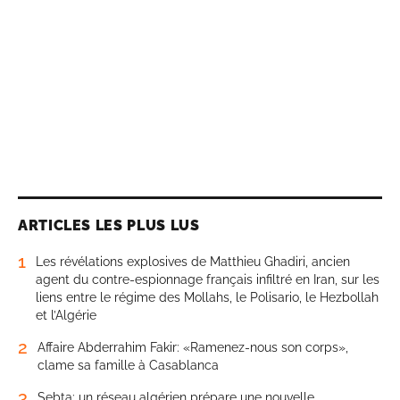
ARTICLES LES PLUS LUS
1
Les révélations explosives de Matthieu Ghadiri, ancien
agent du contre-espionnage français infiltré en Iran, sur les
liens entre le régime des Mollahs, le Polisario, le Hezbollah
et l’Algérie
2
Affaire Abderrahim Fakir: «Ramenez-nous son corps»,
clame sa famille à Casablanca
3
Sebta: un réseau algérien prépare une nouvelle