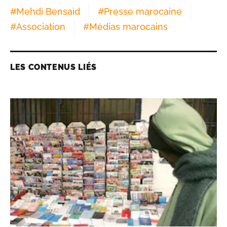
#
Mehdi Bensaid
#
Presse marocaine
#
Association
#
Médias marocains
LES CONTENUS LIÉS