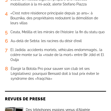
mobilisation à la mi-août, alerte Stefano Piazza
4
«C’est notre résidence principale depuis 30 ans»: à
Bouznika, des propriétaires redoutent la démolition de
leurs villas
5
Ceuta, Melilla et les miroirs de l’histoire: la fin du statu quo
6
Au-delà de Sebta: les racines du désir d’exil
7
El Jadida: accidents mortels, véhicules endommagés… la
colère monte sur la «route de la mort» entre Bir Jdid et El
Oulja
8
Élargir la Botola Pro pour sauver son club (et ses
Législatives): pourquoi Bensaïd doit à tout prix éviter le
syndrome des «fraqchia»
REVUES DE PRESSE
Des téléphones espions venus d’Algérie