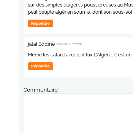
sur des simples étagères poussiéreuses au Musé
petit peuple algérien soumis, dont son sous-sol
Répondre
jalal Eddine
2026-05-14 17:21:55
Même les cafards veulent fuir L'Algérie. C'est u
Répondre
Commentaire