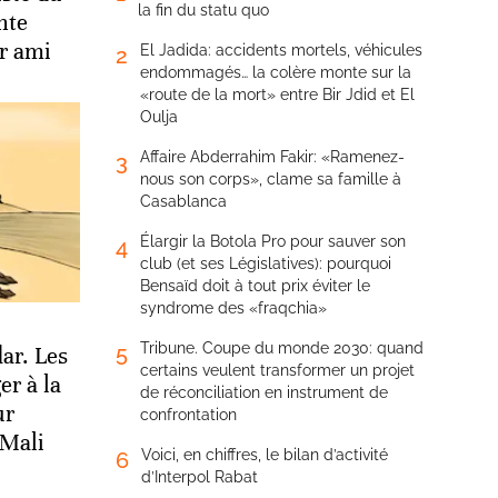
la fin du statu quo
unte
ir ami
El Jadida: accidents mortels, véhicules
2
endommagés… la colère monte sur la
«route de la mort» entre Bir Jdid et El
Oulja
Affaire Abderrahim Fakir: «Ramenez-
3
nous son corps», clame sa famille à
Casablanca
Élargir la Botola Pro pour sauver son
4
club (et ses Législatives): pourquoi
Bensaïd doit à tout prix éviter le
syndrome des «fraqchia»
Tribune. Coupe du monde 2030: quand
5
ar. Les
certains veulent transformer un projet
er à la
de réconciliation en instrument de
ur
confrontation
 Mali
Voici, en chiffres, le bilan d’activité
6
d’Interpol Rabat