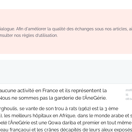
logue. Afin d'améliorer la qualité des échanges sous nos articles, a
sulter nos règles d’utilisation.
ucune activité en France et ils représentent la
2026
15
 Nous ne sommes pas la garderie de l’ÂneGérie.
08:0
rghoulis, se vante de son trou à rats (1962) est la 3 ème
les meilleurs hôpitaux en Afrique, dans le monde arabe et 
ppelé l'ÂneGérie est une Qowa dariba et premier en tout même
eau françaoui et les crânes décapités de leurs aïeux exposé