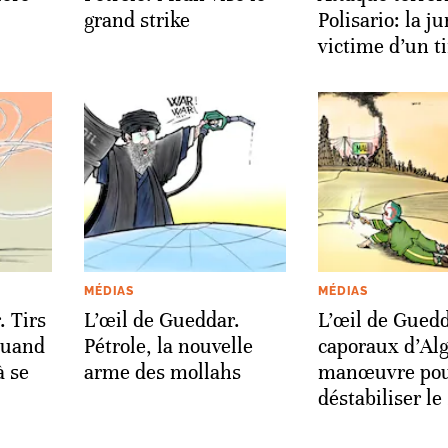
grand strike
Polisario: la j
victime d’un t
MÉDIAS
MÉDIAS
. Tirs
L’œil de Gueddar.
L’œil de Guedd
quand
Pétrole, la nouvelle
caporaux d’Alg
à se
arme des mollahs
manœuvre po
déstabiliser le