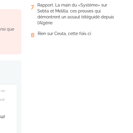
Rapport. La main du «Système» sur
7
Sebta et Melilla: ces preuves qui
démontrent un assaut téléguidé depuis
l’Algérie
insi que
Rien sur Ceuta, cette fois-ci
8
-05-
4:26
sur
s