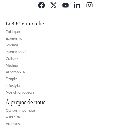
Opens in new wi
Le360 en un clic
Politique
Economie
Société
International
Culture
Médias
Automobile
People
Lifestyle
Nos chroniqueurs
À propos de nous
Qui sommes-nous
Publicité
Archives