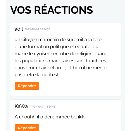
VOS RÉACTIONS
adil
2023-10-01 07:44:32
un citoyen marocain de surcroit a la tête
d'une formation politique et écouté, qui
manie le cynisme enrobé de religion quand
les populations marocaines sont touchées
dans leur chaire et âme, et bien il ne mérite
pas d'être là où il est
Répondre
KaWa
2023-09-30 13:34:45
A chouhhhha dénommée benkiki
Répondre