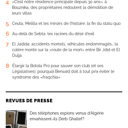
4
«C’est notre résidence principale depuis 30 ans»: à
Bouznika, des propriétaires redoutent la démolition de
leurs villas
5
Ceuta, Melilla et les miroirs de l’histoire: la fin du statu quo
6
Au-delà de Sebta: les racines du désir d’exil
7
El Jadida: accidents mortels, véhicules endommagés… la
colère monte sur la «route de la mort» entre Bir Jdid et El
Oulja
8
Élargir la Botola Pro pour sauver son club (et ses
Législatives): pourquoi Bensaïd doit à tout prix éviter le
syndrome des «fraqchia»
REVUES DE PRESSE
Des téléphones espions venus d’Algérie
envahissent-ils Derb Ghallef?