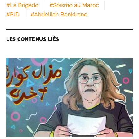
#
La Brigade
#
Séisme au Maroc
#
PJD
#
Abdelilah Benkirane
LES CONTENUS LIÉS