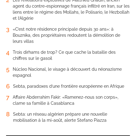
agent du contre-espionnage français infiltré en Iran, sur les
liens entre le régime des Mollahs, le Polisario, le Hezbollah
et l’Algérie
3
«C’est notre résidence principale depuis 30 ans»: à
Bouznika, des propriétaires redoutent la démolition de
leurs villas
4
Trois dirhams de trop? Ce que cache la bataille des
chiffres sur le gasoil
5
Núcleo Nacional, le visage à découvert du néonazisme
espagnol
6
Sebta, paradoxes d’une frontière européenne en Afrique
7
Affaire Abderrahim Fakir: «Ramenez-nous son corps»,
clame sa famille à Casablanca
8
Sebta: un réseau algérien prépare une nouvelle
mobilisation à la mi-août, alerte Stefano Piazza