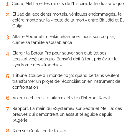
1
Ceuta, Melilla et les miroirs de l’histoire: la fin du statu quo
2
El Jadida: accidents mortels, véhicules endommagés… la
colère monte sur la «route de la mort» entre Bir Jdid et El
Oulja
3
Affaire Abderrahim Fakir: «Ramenez-nous son corps»,
clame sa famille à Casablanca
4
Élargir la Botola Pro pour sauver son club (et ses
Législatives): pourquoi Bensaïd doit à tout prix éviter le
syndrome des «fraqchia»
5
Tribune. Coupe du monde 2030: quand certains veulent
transformer un projet de réconciliation en instrument de
confrontation
6
Voici, en chiffres, le bilan d’activité d’Interpol Rabat
7
Rapport. La main du «Système» sur Sebta et Melilla: ces
preuves qui démontrent un assaut téléguidé depuis
l’Algérie
8
Rien sur Ceuta, cette fois-ci