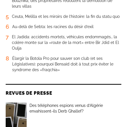
Bouznika, des propriétaires redoutent la démolition de
leurs villas
5
Ceuta, Melilla et les miroirs de l’histoire: la fin du statu quo
6
Au-delà de Sebta: les racines du désir d’exil
7
El Jadida: accidents mortels, véhicules endommagés… la
colère monte sur la «route de la mort» entre Bir Jdid et El
Oulja
8
Élargir la Botola Pro pour sauver son club (et ses
Législatives): pourquoi Bensaïd doit à tout prix éviter le
syndrome des «fraqchia»
REVUES DE PRESSE
Des téléphones espions venus d’Algérie
envahissent-ils Derb Ghallef?