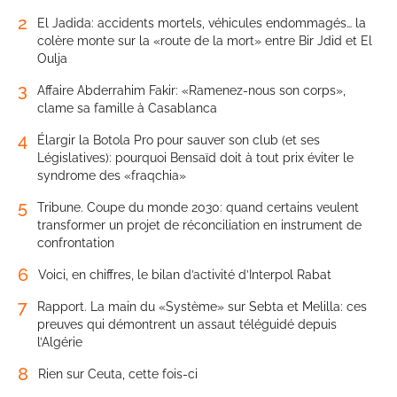
2
El Jadida: accidents mortels, véhicules endommagés… la
colère monte sur la «route de la mort» entre Bir Jdid et El
Oulja
3
Affaire Abderrahim Fakir: «Ramenez-nous son corps»,
clame sa famille à Casablanca
4
Élargir la Botola Pro pour sauver son club (et ses
Législatives): pourquoi Bensaïd doit à tout prix éviter le
syndrome des «fraqchia»
5
Tribune. Coupe du monde 2030: quand certains veulent
transformer un projet de réconciliation en instrument de
confrontation
6
Voici, en chiffres, le bilan d’activité d’Interpol Rabat
7
Rapport. La main du «Système» sur Sebta et Melilla: ces
preuves qui démontrent un assaut téléguidé depuis
l’Algérie
8
Rien sur Ceuta, cette fois-ci