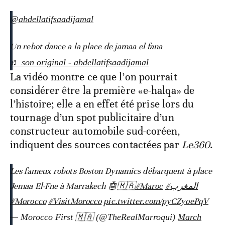
@abdellatifsaadijamal
Un rebot dance a la place de jamaa el fana
♬ son original - abdellatifsaadijamal
La vidéo montre ce que l’on pourrait
considérer être la première «e-halqa» de
l’histoire; elle a en effet été prise lors du
tournage d’un spot publicitaire d’un
constructeur automobile sud-coréen,
indiquent des sources contactées par
Le360
.
Les fameux robots Boston Dynamics débarquent à place
Jemaa El-Fne à Marrakech 🤖🇲🇦
#Maroc
#المغرب
#Morocco
#VisitMorocco
pic.twitter.com/pyCZyoePqV
— Morocco First 🇲🇦 (@TheRealMarroqui)
March