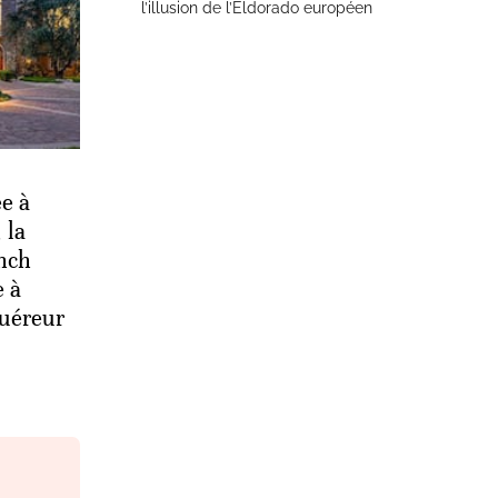
l’illusion de l’Eldorado européen
e à
 la
nch
 à
quéreur