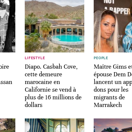
LIFESTYLE
PEOPLE
oire
Diapo. Casbah Cove,
Maître Gims e
cette demeure
épouse Dem 
assan
marocaine en
lancent un ap
Californie se vend à
dons pour les
plus de 16 millions de
migrants de
dollars
Marrakech