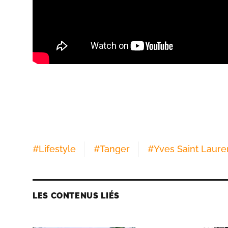
#
Lifestyle
#
Tanger
#
Yves Saint Laure
LES CONTENUS LIÉS