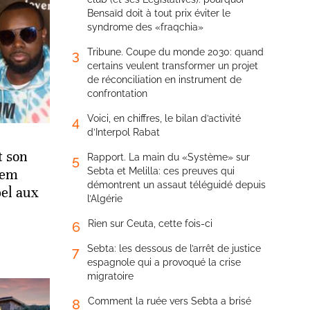
Bensaïd doit à tout prix éviter le
syndrome des «fraqchia»
Tribune. Coupe du monde 2030: quand
3
certains veulent transformer un projet
de réconciliation en instrument de
confrontation
Voici, en chiffres, le bilan d’activité
4
d’Interpol Rabat
t son
Rapport. La main du «Système» sur
5
Sebta et Melilla: ces preuves qui
Dem
démontrent un assaut téléguidé depuis
pel aux
l’Algérie
Rien sur Ceuta, cette fois-ci
6
Sebta: les dessous de l’arrêt de justice
7
espagnole qui a provoqué la crise
migratoire
Comment la ruée vers Sebta a brisé
8