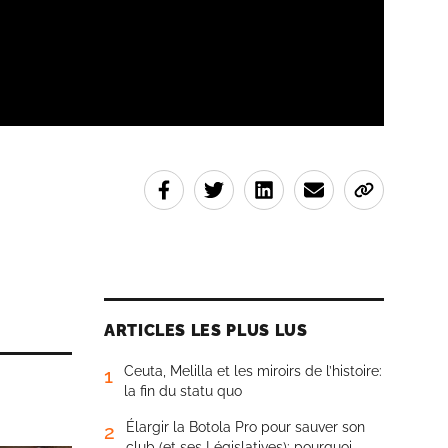
ARTICLES LES PLUS LUS
Ceuta, Melilla et les miroirs de l’histoire:
1
la fin du statu quo
Élargir la Botola Pro pour sauver son
2
club (et ses Législatives): pourquoi