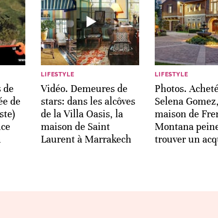
LIFESTYLE
LIFESTYLE
 de
Vidéo. Demeures de
Photos. Acheté
dée de
stars: dans les alcôves
Selena Gomez,
ste)
de la Villa Oasis, la
maison de Fre
nce
maison de Saint
Montana peine
n
Laurent à Marrakech
trouver un ac