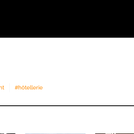
nt
#
hôtellerie