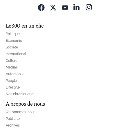
Opens in new wi
Le360 en un clic
Politique
Economie
Société
International
Culture
Médias
Automobile
People
Lifestyle
Nos chroniqueurs
À propos de nous
Qui sommes-nous
Publicité
Archives