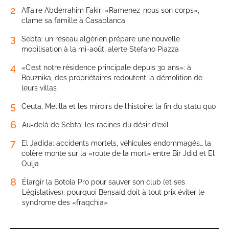
2
Affaire Abderrahim Fakir: «Ramenez-nous son corps»,
clame sa famille à Casablanca
3
Sebta: un réseau algérien prépare une nouvelle
mobilisation à la mi-août, alerte Stefano Piazza
4
«C’est notre résidence principale depuis 30 ans»: à
Bouznika, des propriétaires redoutent la démolition de
leurs villas
5
Ceuta, Melilla et les miroirs de l’histoire: la fin du statu quo
6
Au-delà de Sebta: les racines du désir d’exil
7
El Jadida: accidents mortels, véhicules endommagés… la
colère monte sur la «route de la mort» entre Bir Jdid et El
Oulja
8
Élargir la Botola Pro pour sauver son club (et ses
Législatives): pourquoi Bensaïd doit à tout prix éviter le
syndrome des «fraqchia»