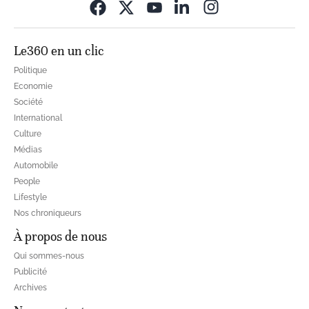
Opens in new wi
Le360 en un clic
Politique
Economie
Société
International
Culture
Médias
Automobile
People
Lifestyle
Nos chroniqueurs
À propos de nous
Qui sommes-nous
Publicité
Archives