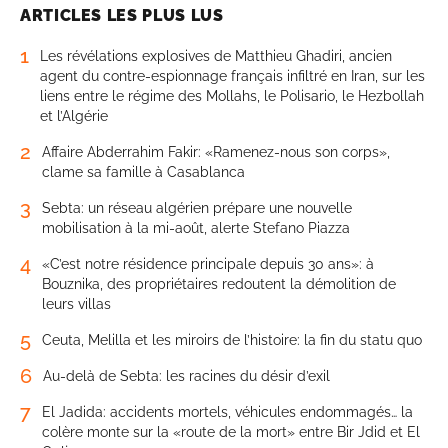
ARTICLES LES PLUS LUS
1
Les révélations explosives de Matthieu Ghadiri, ancien
agent du contre-espionnage français infiltré en Iran, sur les
liens entre le régime des Mollahs, le Polisario, le Hezbollah
et l’Algérie
2
Affaire Abderrahim Fakir: «Ramenez-nous son corps»,
clame sa famille à Casablanca
3
Sebta: un réseau algérien prépare une nouvelle
mobilisation à la mi-août, alerte Stefano Piazza
4
«C’est notre résidence principale depuis 30 ans»: à
Bouznika, des propriétaires redoutent la démolition de
leurs villas
5
Ceuta, Melilla et les miroirs de l’histoire: la fin du statu quo
6
Au-delà de Sebta: les racines du désir d’exil
7
El Jadida: accidents mortels, véhicules endommagés… la
colère monte sur la «route de la mort» entre Bir Jdid et El