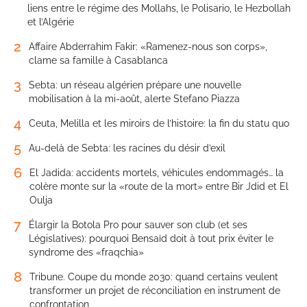
liens entre le régime des Mollahs, le Polisario, le Hezbollah
et l’Algérie
2
Affaire Abderrahim Fakir: «Ramenez-nous son corps»,
clame sa famille à Casablanca
3
Sebta: un réseau algérien prépare une nouvelle
mobilisation à la mi-août, alerte Stefano Piazza
4
Ceuta, Melilla et les miroirs de l’histoire: la fin du statu quo
5
Au-delà de Sebta: les racines du désir d’exil
6
El Jadida: accidents mortels, véhicules endommagés… la
colère monte sur la «route de la mort» entre Bir Jdid et El
Oulja
7
Élargir la Botola Pro pour sauver son club (et ses
Législatives): pourquoi Bensaïd doit à tout prix éviter le
syndrome des «fraqchia»
8
Tribune. Coupe du monde 2030: quand certains veulent
transformer un projet de réconciliation en instrument de
confrontation