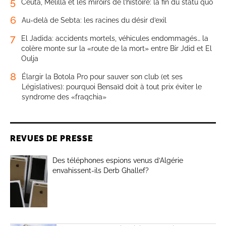
5
Ceuta, Melilla et les miroirs de l’histoire: la fin du statu quo
6
Au-delà de Sebta: les racines du désir d’exil
7
El Jadida: accidents mortels, véhicules endommagés… la
colère monte sur la «route de la mort» entre Bir Jdid et El
Oulja
8
Élargir la Botola Pro pour sauver son club (et ses
Législatives): pourquoi Bensaïd doit à tout prix éviter le
syndrome des «fraqchia»
REVUES DE PRESSE
Des téléphones espions venus d’Algérie
envahissent-ils Derb Ghallef?